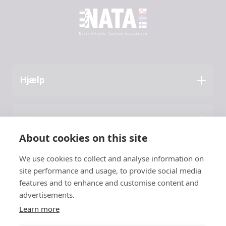
Hjælp
Ansøgningsguide
Presse
Om NATA
About cookies on this site
Seneste artikler
We use cookies to collect and analyse information on
Kontakt
site performance and usage, to provide social media
features and to enhance and customise content and
NATA
advertisements.
Learn more
c/o Vinnuframi