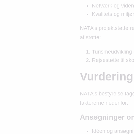
Netværk og viden
Kvalitets og milj
NATA’s projektstøtte re
af støtte:
Turismeudvikling
Rejsestøtte til sk
Vurderings
NATA’s bestyrelse tag
faktorerne nedenfor:
Ansøgninger om 
Idéen og ansøgnin