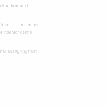
ke kan komme i
 frem til 1. november
let indenfor denne
ar ansøgningsfrist i