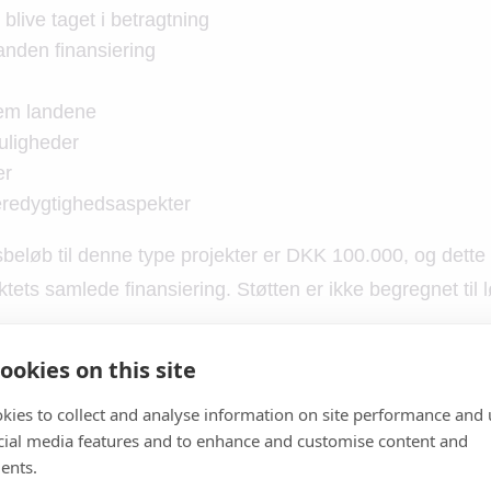
 blive taget i betragtning
nden finansiering
em landene
uligheder
er
redygtighedsaspekter
beløb til denne type projekter er DKK 100.000, og dette
tets samlede finansiering. Støtten er ikke begregnet til l
ookies on this site
 rejsestøtte
kies to collect and analyse information on site performance and 
sen
cial media features and to enhance and customise content and
itet – sørg for at udfylde formaularen korrekt, da mange
ents.
etragtning