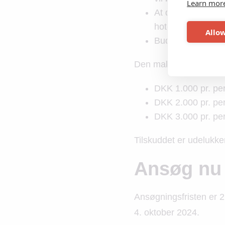
Learn mor
At der lægges vægt
hotel
Allow
Budgetbehov og a
Den maksimale rejsest
DKK 1.000 pr. per
DKK 2.000 pr. per
DKK 3.000 pr. per
Tilskuddet er udelukke
Ansøg nu
Ansøgningsfristen er 2
4. oktober 2024.