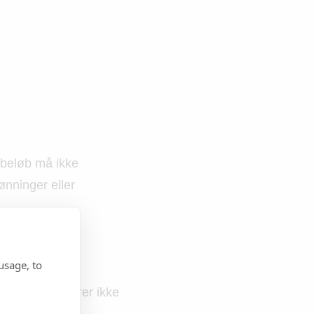
 beløb må ikke
ønninger eller
usage, to
lfulde formularer ikke