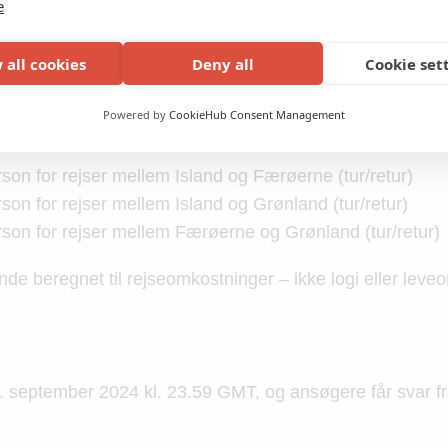
e
 på kulturel interatktion, fx ophold hos lokale families i 
 all cookies
Deny all
Cookie set
nden finansiering
Powered by
CookieHub Consent Management
øtte, som NATA yder, er:
son for rejser mellem Island og Færøerne (tur/retur)
son for rejser mellem Island og Grønland (tur/retur)
son for rejser mellem Færøerne og Grønland (tur/retur)
nde beregnet til rejseomkostninger – ikke logi eller leve
. september 2024 kl. 23.59 GMT, og ansøgere får svar f