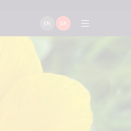
EN
DA