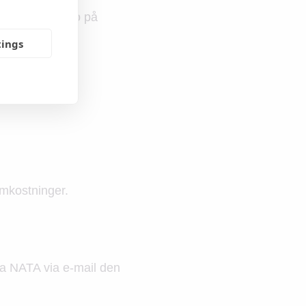
stedet for at bo på
tings
omkostninger.
ra NATA via e-mail den