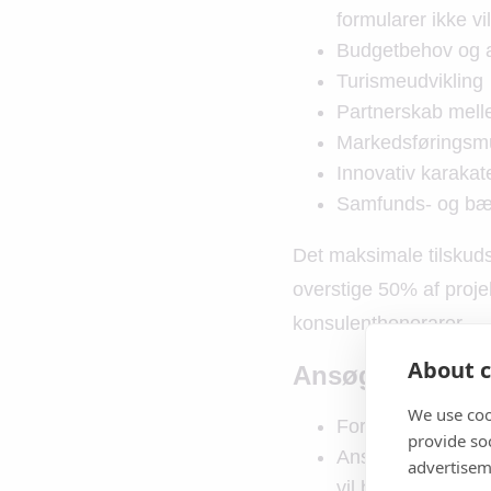
formularer ikke vil
Budgetbehov og a
Turismeudvikling
Partnerskab mell
Markedsføringsm
Innovativ karakat
Samfunds- og bæ
Det maksimale tilskuds
overstige 50% af projek
konsulenthonorarer.
About c
Ansøgninger om
We use coo
Formålet med rej
provide so
Ansøgningens kval
advertisem
vil blive taget i b