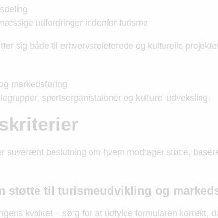
sdeling
ømæssige udfordringer indenfor turisme
tter sig både til erhvervsreleterede og kulturelle projekter
 og markedsføring
olegrupper, sportsorganistaioner og kulturel udveksling
kriterier
er suverænt beslutning om hvem modtager støtte, basere
støtte til turismeudvikling og marked
gens kvalitet – sørg for at udfylde formularen korrekt, 