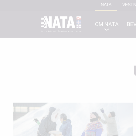
NATA
VEST
OM NATA
BEV