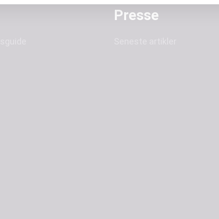
Presse
sguide
Seneste artikler