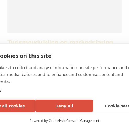
Turismeudvikling og markedsføring
ookies on this site
Støtte til turismeudvikling og markedsføring Hvis du har et
projekt af denne type, som involverer et samarbejde mellem
kies to collect and analyse information on site performance and 
mindst to af de tre vestnordiske lande, kan du ansøge om
cial media features and to enhance and customise content and
støtte fra NATA. Vi er åbne for en bred vifte af projekter og ser
7. juli 2021
ents.
gerne nyskabende og kreative idéer. Det kan være idéer inden
e
for: Markedsføringssamarbejde […]
 all cookies
Deny all
Cookie set
Powered by
CookieHub Consent Management