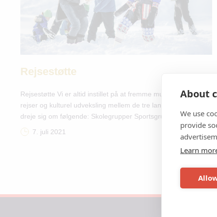
Rejsestøtte
About c
Rejsestøtte Vi er altid instillet på at fremme mulighederne for
rejser og kulturel udveksling mellem de tre lande. Det kan
We use coo
dreje sig om følgende: Skolegrupper Sportsgrupper
provide so
Musikalske turneer og arrangementer Andre former for
7. juli 2021
advertisem
kulturel udveksling Den maksimale rejsestøtte, som NATA
Learn mor
yder, er: DKK 1.000 pr. person for rejser mellem Island og
Færøerne/Grønland (tur/retur) DKK 2.000 […]
Allow