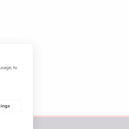
usage, to
tings